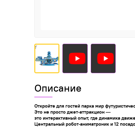
Описание
Откройте
для
гостей
парка
мир
футуристиче
Это
не
просто
джет‑аттракцион
—
это
интерактивный
опыт
,
где
динамика
движе
Центральный
робот‑аниматроник
и
12
посад