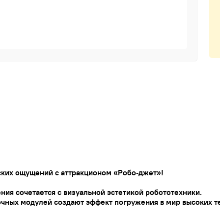
ских
ощущений
с
аттракционом
«Робо‑джет»!
ния
сочетается
с
визуальной
эстетикой
робототехники.
очных
модулей
создают
эффект
погружения
в
мир
высоких
т