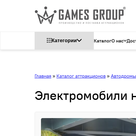
Каталог
О нас
Дос
Категории
Главная
»
Каталог аттракционов
»
Автодромы
Электромобили н