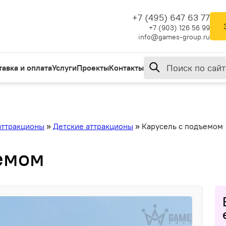
+7 (495) 647 63 77
+7 (903) 126 56 99
info@games-group.ru
тавка и оплата
Услуги
Проекты
Контакты
аттракционы
»
Детские аттракционы
»
Карусель с подъемом
емом