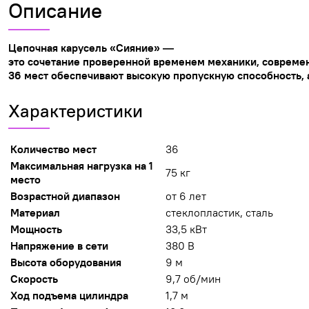
Описание
Цепочная
карусель
«Сияние»
—
это
сочетание
проверенной
временем
механики,
совреме
36
мест
обеспечивают
высокую
пропускную
способность,
Характеристики
Количество мест
36
Максимальная нагрузка на 1
75 кг
место
Возрастной диапазон
от 6 лет
Материал
стеклопластик, сталь
Мощность
33,5 кВт
Напряжение в сети
380 В
Высота оборудования
9 м
Скорость
9,7 об/мин
Ход подъема цилиндра
1,7 м