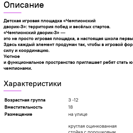
Описание
Детская
игровая
площадка
«Чемпионский
дворик-3»:
территория
побед
и
весёлых
стартов.
«Чемпионский
дворик-3»
—
это
не
просто
игровая
площадка,
а
настоящая
школа
первы
Здесь
каждый
элемент
продуман
так,
чтобы
в
игровой
фор
силу и
координацию
.
Уютное
и
функциональное
пространство
приглашает
ребят
стать
ю
чемпионами.
Характеристики
Возрастная группа
3 -12
Вместительность
18
Размещение
на улице
круглая оцинкованная
стойка с порошковым