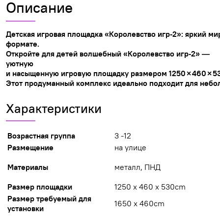
Описание
Детская
игровая
площадка
«Королевство
игр‑2»:
яркий
ми
формате.
Откройте
для
детей
волшебный
«Королевство
игр‑2»
—
уютную
и
насыщенную
игровую
площадку
размером
1250
× 460
× 5
Этот
продуманный
комплекс
идеально
подходит
для
небо
Характеристики
Возрастная группа
3 -12
Размещение
на улице
Материалы
металл, ПНД
Размер площадки
1250 х 460 х 530cm
Размер требуемый для
1650 х 460cm
установки