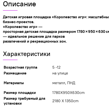
Описание
Детская
игровая
площадка
«Королевство
игр»:
масштабны
бизнес‑проектов.
«Королевство
игр»
—
просторная
детская
площадка
размером
1780
× 950
× 630
с
— идеальное
решение
для
парков
развлечений
и
рекреационных
зон.
Характеристики
Возрастная группа
5 -12
Размещение
на улице
Материалы
металл, ПНД
Размер площадки
1780X950X630cm
Размер требуемый для
2180 Х 1350cm
установки