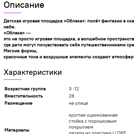
Описание
Детская
игровая
площадка
«Облака»:
полёт
фантазии
в
ска
небе.
«Облака»
—
это
не
просто
игровая
площадка,
а
волшебное
пространст
где
дети
могут
почувствовать
себя
путешественниками
ср
Мягкие
формы,
красочные
тона
и
воздушные
элементы
создают
атмосфер
Характеристики
Возрастная группа
3 -12
Вместительность
28
Размещение
на улице
круглая оцинкованная
стойка с порошковым
покрытием
Материалы
детали из пластика LLDPE