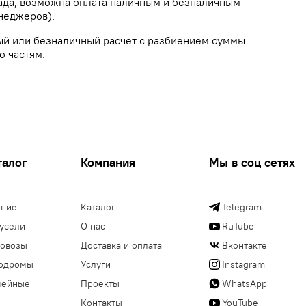
лада, возможна оплата наличным и безналичным
неджеров).
ый или безналичный расчет с разбиением суммы
о частям.
талог
Компания
Мы в соц сетях
ние
Каталог
Telegram
усели
О нас
RuTube
овозы
Доставка и оплата
Вконтакте
одромы
Услуги
Instagram
мейные
Проекты
WhatsApp
Контакты
YouTube