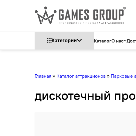
Каталог
О нас
Дос
Категории
Главная
»
Каталог аттракционов
»
Парковые 
дискотечный про