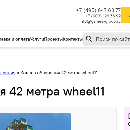
+7 (495) 647 63 77
+7 (903) 126 56 99
info@games-group.ru
тавка и оплата
Услуги
Проекты
Контакты
озрения
»
Колесо обозрения 42 метра wheel11
я 42 метра wheel11