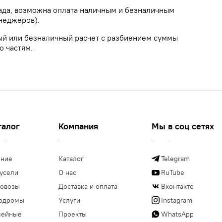
лада, возможна оплата наличным и безналичным
неджеров).
ый или безналичный расчет с разбиением суммы
о частям.
талог
Компания
Мы в соц сетях
ние
Каталог
Telegram
усели
О нас
RuTube
овозы
Доставка и оплата
Вконтакте
одромы
Услуги
Instagram
мейные
Проекты
WhatsApp