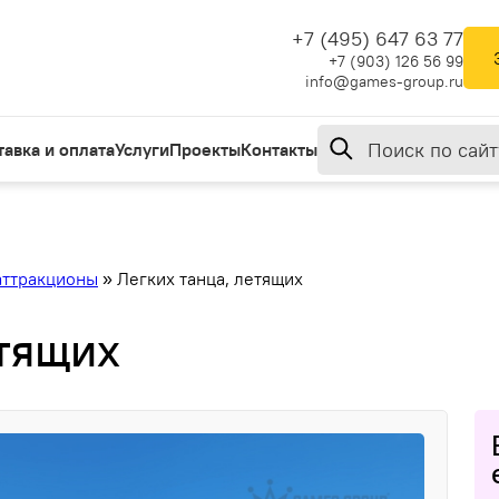
+7 (495) 647 63 77
+7 (903) 126 56 99
info@games-group.ru
тавка и оплата
Услуги
Проекты
Контакты
аттракционы
»
Легких танца, летящих
етящих