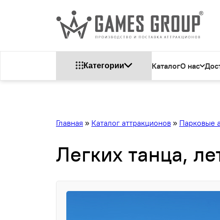
Каталог
О нас
Дос
Категории
Главная
»
Каталог аттракционов
»
Парковые 
Легких танца, л