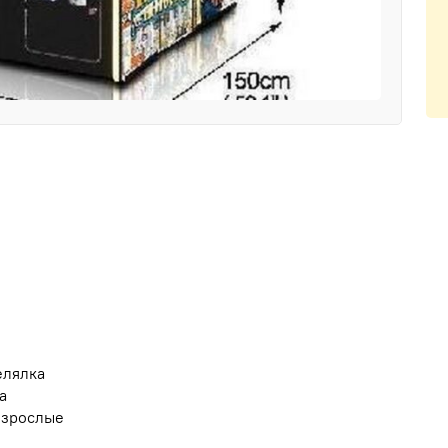
елялка
а
Взрослые